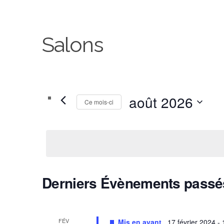
Salons
août 2026
Ce mois-ci
Sélectionnez
une
date.
Derniers Évènements passé
C
a
FÉV
Mis en avant
17 février 2024
-