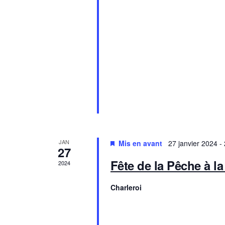
e
É
v
è
n
e
JAN
Mis en avant
27 janvier 2024
-
m
27
Fête de la Pêche à 
2024
e
Charleroi
n