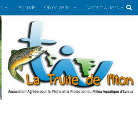
pe
L’agenda
On en parle…
Contact & liens