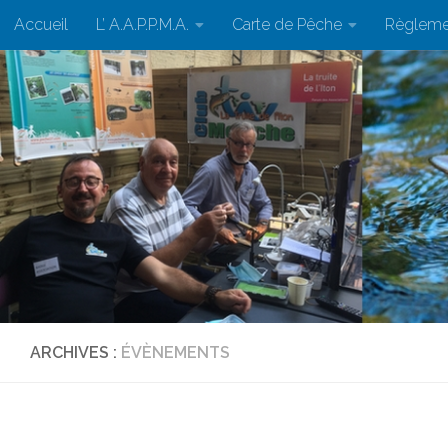
Accueil
L’ A.A.P.P.M.A.
Carte de Pêche
Règleme
Skip to content
ARCHIVES :
ÉVÈNEMENTS