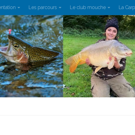
ntation
Les parcours
Le club mouche
La Car