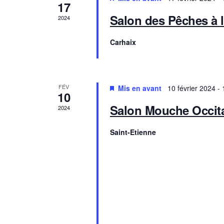
l
17
Salon des Pêches à 
2024
e
Carhaix
n
d
FÉV
Mis en avant
10 février 2024
-
10
r
Salon Mouche Occita
2024
i
Saint-Etienne
e
r
d