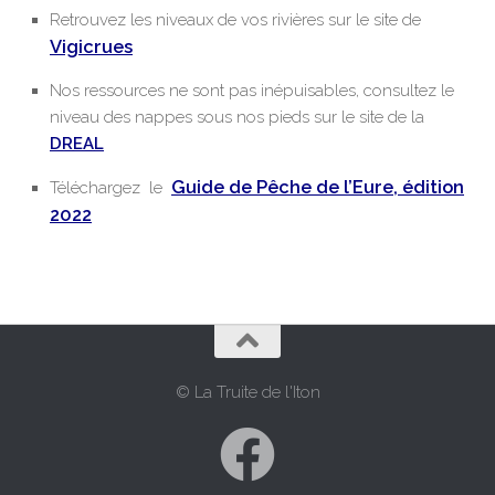
Retrouvez les niveaux de vos rivières sur le site de
Vigicrues
Nos ressources ne sont pas inépuisables, consultez le
niveau des nappes sous nos pieds sur le site de la
DREAL
Guide de Pêche de l’Eure, édition
Téléchargez le
2022
© La Truite de l'Iton