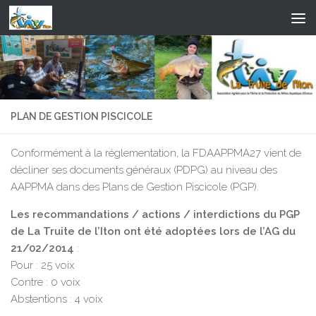
Skip to content
PLAN DE GESTION PISCICOLE
Conformément à la réglementation, la FDAAPPMA27 vient de
décliner ses documents généraux (PDPG) au niveau des
AAPPMA dans des Plans de Gestion Piscicole (PGP).
Les recommandations / actions / interdictions du PGP
de La Truite de l’Iton ont été adoptées lors de l’AG du
21/02/2014
:
Pour : 25 voix
Contre : 0 voix
Abstentions : 4 voix