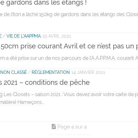
e gardons dans les étangs !
e de l’Iton a lâché 150kg de gardons dans les étangs des Closet
E
/
VIE DE L'AAPPMA
25 AVRIL 2021
50cm prise courant Avril et ce n’est pas un po
 a été prise sur un de nos parcours de l’A.A.P.P.M.A. courant A
/
NON CLASSÉ
/
RÉGLEMENTATION
14 JANVIER 2021
s 2021 – conditions de pêche
g Les Closets – saison 2021 : Vous devez avoir votre carte d
nalière) Hameçons...
Page 4 sur 4