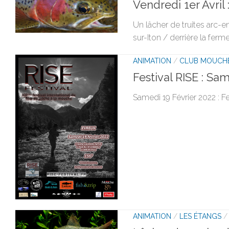
Vendredi 1er Avril :
Un lâcher de truites arc-en
sur-Iton / derrière la ferm
ANIMATION
/
CLUB MOUCH
Festival RISE : S
Samedi 19 Février 2022 : 
ANIMATION
/
LES ÉTANGS