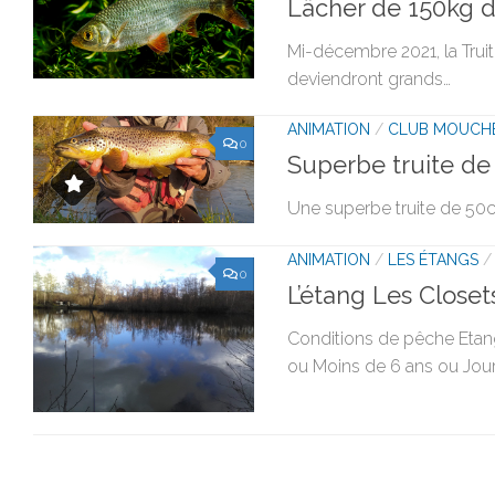
Lâcher de 150kg d
Mi-décembre 2021, la Truit
deviendront grands…
ANIMATION
/
CLUB MOUCH
0
Superbe truite de 
Une superbe truite de 50cm
ANIMATION
/
LES ÉTANGS
0
L’étang Les Closet
Conditions de pêche Etan
ou Moins de 6 ans ou Jour