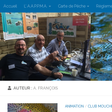
Accueil
L’ A.A.P.P.M.A.
Carte de Pêche
Règleme
Skip to content
AUTEUR :
A. FRANÇOIS
ANIMATION
/
CLUB MOUCH