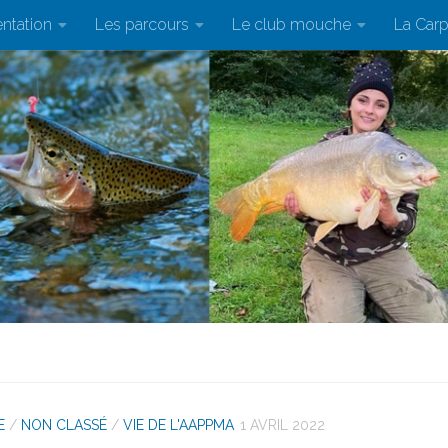
ntation
Les parcours
Le club mouche
La Car
E
/
NON CLASSÉ
/
VIE DE L'AAPPMA
1 AVRIL 2022