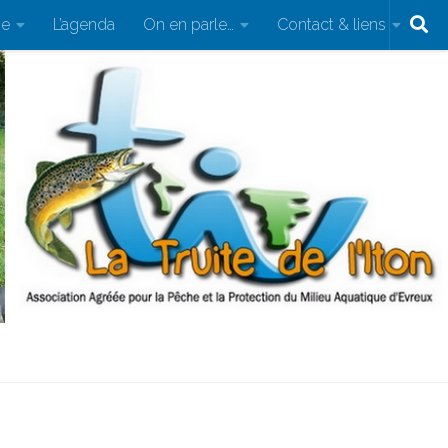
pe
L’agenda
On en parle…
Contact & liens