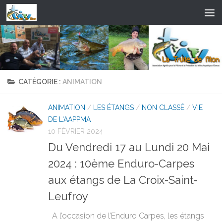
Skip to content
CATÉGORIE :
ANIMATION
ANIMATION
/
LES ÉTANGS
/
NON CLASSÉ
/
VIE
DE L'AAPPMA
10 FÉVRIER 2024
Du Vendredi 17 au Lundi 20 Mai
2024 : 10ème Enduro-Carpes
aux étangs de La Croix-Saint-
Leufroy
A l’occasion de l’Enduro Carpes, les étangs