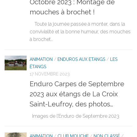
Octobre 2023 : Montage de
mouches à brochet !
Toute la journée passée à monter, dans la
convivialité et la bonne humeur, des mouches
à brochet…
ANIMATION
/
ENDUROS AUX ETANGS
/
LES
ÉTANGS
17 NOVEMBRE 2023
Enduro Carpes de Septembre
2023 aux étangs de La Croix
Saint-Leufroy, des photos…
Images de l’Enduro de Septembre 2023
ANIMATION
/
CLUB MOUCHE
/
NON CLASSÉ
/