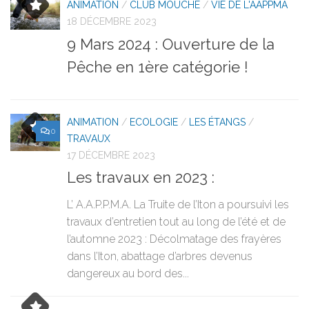
ANIMATION
/
CLUB MOUCHE
/
VIE DE L'AAPPMA
18 DÉCEMBRE 2023
9 Mars 2024 : Ouverture de la
Pêche en 1ère catégorie !
ANIMATION
/
ECOLOGIE
/
LES ÉTANGS
/
0
TRAVAUX
17 DÉCEMBRE 2023
Les travaux en 2023 :
L’ A.A.P.P.M.A. La Truite de l’Iton a poursuivi les
travaux d’entretien tout au long de l’été et de
l’automne 2023 : Décolmatage des frayères
dans l’Iton, abattage d’arbres devenus
dangereux au bord des...