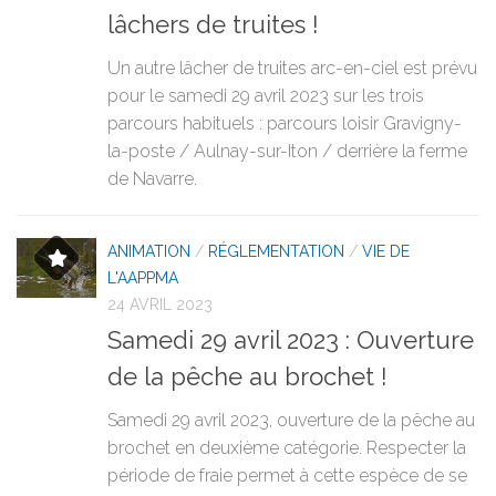
lâchers de truites !
Un autre lâcher de truites arc-en-ciel est prévu
pour le samedi 29 avril 2023 sur les trois
parcours habituels : parcours loisir Gravigny-
la-poste / Aulnay-sur-Iton / derrière la ferme
de Navarre.
ANIMATION
/
RÉGLEMENTATION
/
VIE DE
L'AAPPMA
24 AVRIL 2023
Samedi 29 avril 2023 : Ouverture
de la pêche au brochet !
Samedi 29 avril 2023, ouverture de la pêche au
brochet en deuxième catégorie. Respecter la
période de fraie permet à cette espèce de se