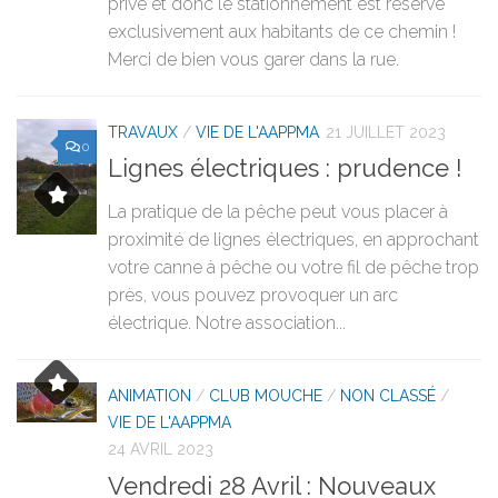
privé et donc le stationnement est réservé
exclusivement aux habitants de ce chemin !
Merci de bien vous garer dans la rue.
TRAVAUX
/
VIE DE L'AAPPMA
21 JUILLET 2023
0
Lignes électriques : prudence !
La pratique de la pêche peut vous placer à
proximité de lignes électriques, en approchant
votre canne à pêche ou votre fil de pêche trop
près, vous pouvez provoquer un arc
électrique. Notre association...
ANIMATION
/
CLUB MOUCHE
/
NON CLASSÉ
/
VIE DE L'AAPPMA
24 AVRIL 2023
Vendredi 28 Avril : Nouveaux