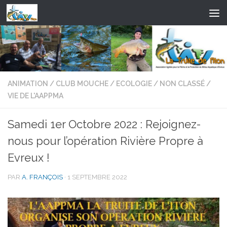
Skip to content
ANIMATION
/
CLUB MOUCHE
/
ECOLOGIE
/
NON CLASSÉ
/
VIE DE L'AAPPMA
Samedi 1er Octobre 2022 : Rejoignez-
nous pour l’opération Rivière Propre à
Evreux !
PAR
A. FRANÇOIS
·
1 SEPTEMBRE 2022